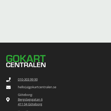
010-303 99 90
hello(a)gokartcentralen.se
Göteborg:
Bergslagsgatan 6
411 04 Göteborg