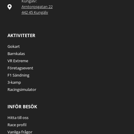
Kungälv:
Arntorpsgatan 22
442 45 Kungälv
AKTIVITETER
Gokart
Barnkalas
VR Extreme
Företagsevent
F1 Sändning
3-kamp
Racingsimulator
INFÖR BESÖK
Hitta till oss
Race profil
Vanliga frågor