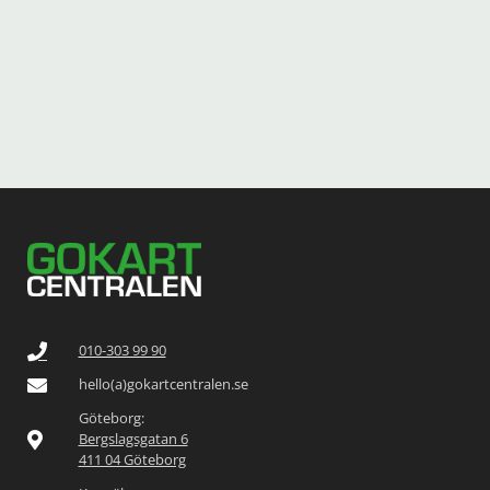
010-303 99 90
hello(a)gokartcentralen.se
Göteborg:
Bergslagsgatan 6
411 04 Göteborg