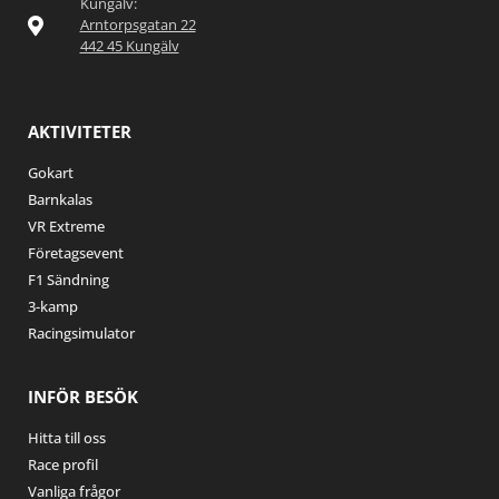
Kungälv:
Arntorpsgatan 22
442 45 Kungälv
AKTIVITETER
Gokart
Barnkalas
VR Extreme
Företagsevent
F1 Sändning
3-kamp
Racingsimulator
INFÖR BESÖK
Hitta till oss
Race profil
Vanliga frågor