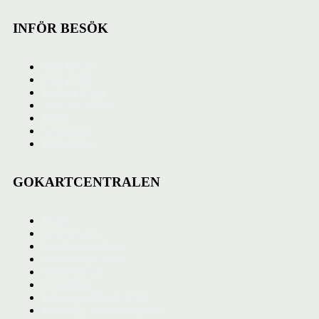
INFÖR BESÖK
Hitta till oss
Race profil
Vanliga frågor
Instruktionsfilm
Banor
Gokartarna
Bilder/filmer
GOKARTCENTRALEN
Blogg
Kontakta oss
Kundkommentarer
Samarbetspartners
Jobba hos oss
Presentkort
Bokningsvillkor/GDPR
Mobilapp - Sekretesspolicy