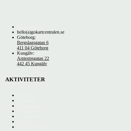
010-303 99 90
hello(a)gokartcentralen.se
Göteborg:
Bergslagsgatan 6
411 04 Göteborg
Kungälv:
Arntorpsgatan 22
442 45 Kungälv
AKTIVITETER
Gokart
Barnkalas
VR Extreme
Företagsevent
F1 Sändning
3-kamp
Racingsimulator