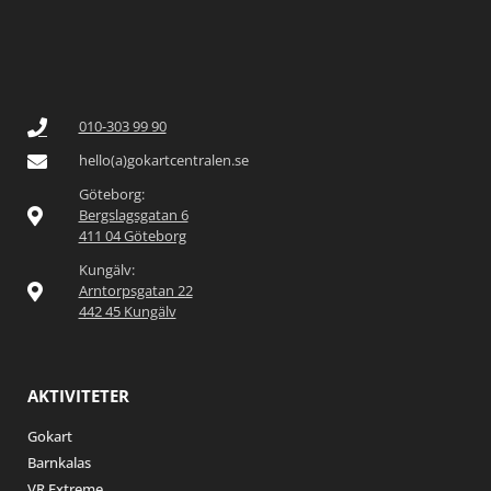
010-303 99 90
hello(a)gokartcentralen.se
Göteborg:
Bergslagsgatan 6
411 04 Göteborg
Kungälv:
Arntorpsgatan 22
442 45 Kungälv
AKTIVITETER
Gokart
Barnkalas
VR Extreme