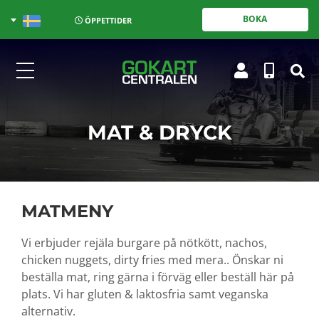
BOKA
ÖPPETTIDER
MAT & DRYCK
MATMENY
Vi erbjuder rejäla burgare på nötkött, nachos,
chicken nuggets, dirty fries med mera.. Önskar ni
beställa mat, ring gärna i förväg eller beställ här på
plats. Vi har gluten & laktosfria samt veganska
alternativ.