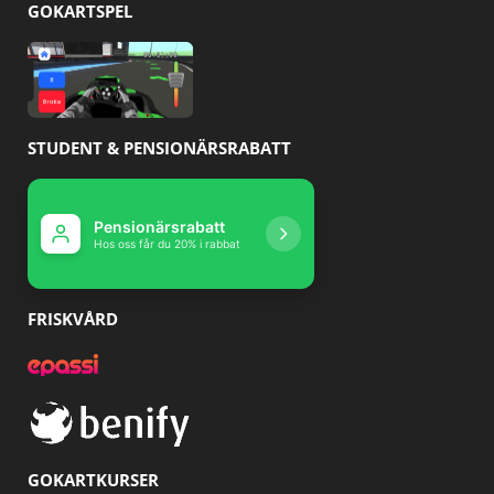
GOKARTSPEL
STUDENT & PENSIONÄRSRABATT
Pensionärsrabatt
Studentrabatt
Hos oss får du 20% i rabbat
Hos oss får du 10% r
FRISKVÅRD
GOKARTKURSER