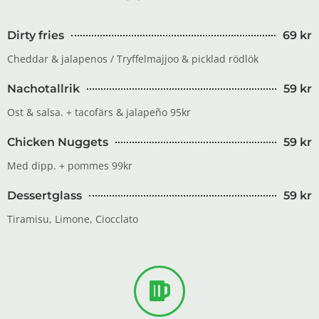
Dirty fries
69 kr
Cheddar & jalapenos / Tryffelmajjoo & picklad rödlök
Nachotallrik
59 kr
Ost & salsa. + tacofärs & jalapeño 95kr
Chicken Nuggets
59 kr
Med dipp. + pommes 99kr
Dessertglass
59 kr
Tiramisu, Limone, Ciocclato