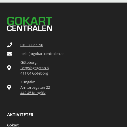
010-303 99 90
hello(a)gokartcentralen.se
Göteborg:
Bergslagsgatan 6
411 04 Göteborg
Kungälv:
Arntorpsgatan 22
442 45 Kungälv
AKTIVITETER
Gokart