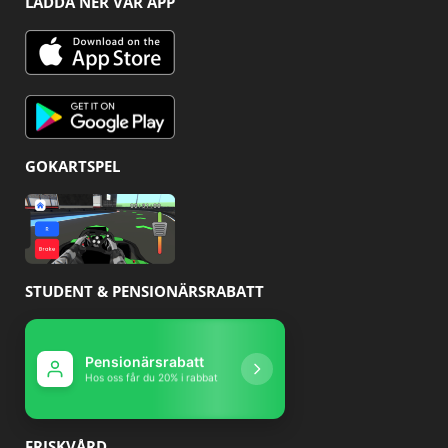
LADDA NER VÅR APP
GOKARTSPEL
STUDENT & PENSIONÄRSRABATT
Pensionärsrabatt
Studentrabatt
Hos oss får du 20% i rabbat
Hos oss får du 10% r
FRISKVÅRD