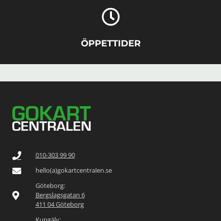
ÖPPETTIDER
010-303 99 90
hello(a)gokartcentralen.se
Göteborg:
Bergslagsgatan 6
411 04 Göteborg
Kungälv: