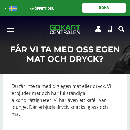
BOKA
ÖPPETTIDER
FÅR VI TA MED OSS EGEN
MAT OCH DRYCK?
Du får inte ta med dig egen mat eller dryck. Vi
erbjuder mat och har fullständiga
alkoholrättigheter. Vi har även ett kafé i vår
lounge. Där erbjuds dryck, snacks, glass och
mat.