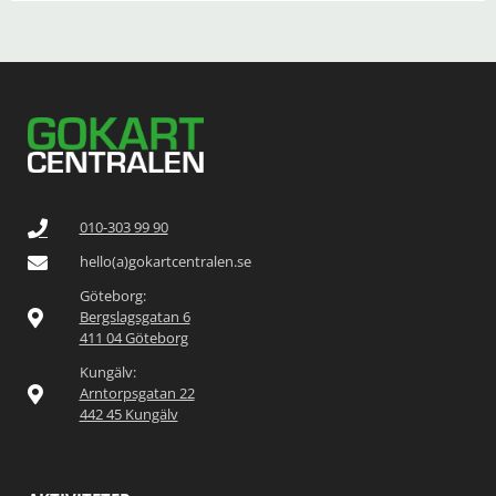
010-303 99 90
hello(a)gokartcentralen.se
Göteborg:
Bergslagsgatan 6
411 04 Göteborg
Kungälv:
Arntorpsgatan 22
442 45 Kungälv