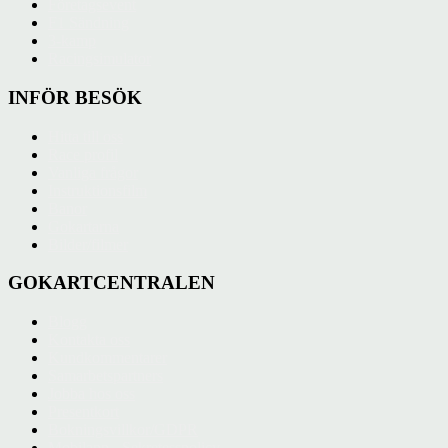
Företagsevent
F1 Sändning
3-kamp
Racingsimulator
INFÖR BESÖK
Hitta till oss
Race profil
Vanliga frågor
Instruktionsfilm
Banor
Gokartarna
Bilder/filmer
GOKARTCENTRALEN
Blogg
Kontakta oss
Kundkommentarer
Samarbetspartners
Jobba hos oss
Presentkort
Bokningsvillkor/GDPR
Mobilapp - Sekretesspolicy