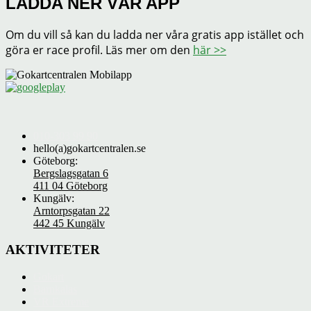
LADDA NER VÅR APP
Om du vill så kan du ladda ner våra gratis app istället och
göra er race profil. Läs mer om den
här >>
010-303 99 90
hello(a)gokartcentralen.se
Göteborg:
Bergslagsgatan 6
411 04 Göteborg
Kungälv:
Arntorpsgatan 22
442 45 Kungälv
AKTIVITETER
Gokart
Barnkalas
VR Extreme