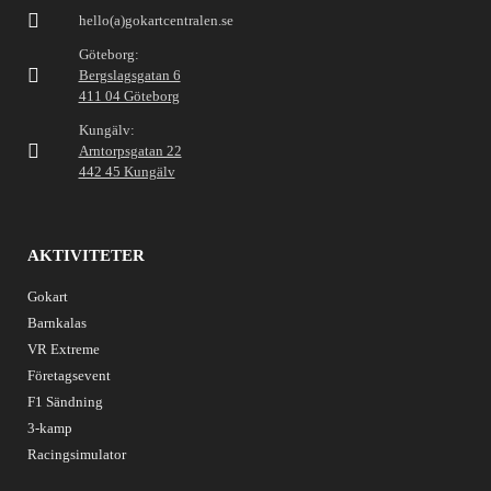
hello(a)gokartcentralen.se
Göteborg:
Bergslagsgatan 6
411 04 Göteborg
Kungälv:
Arntorpsgatan 22
442 45 Kungälv
AKTIVITETER
Gokart
Barnkalas
VR Extreme
Företagsevent
F1 Sändning
3-kamp
Racingsimulator