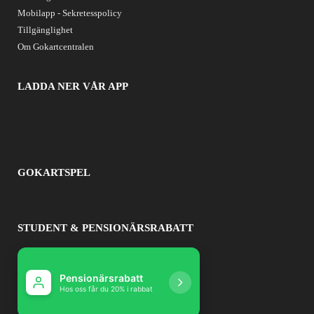
Mobilapp - Sekretesspolicy
Tillgänglighet
Om Gokartcentralen
LADDA NER VÅR APP
GOKARTSPEL
STUDENT & PENSIONÄRSRABATT
Pensionärsrabatt
Studentrabatt
Hos oss får du 20% i rabbat
Hos oss får du 10% r