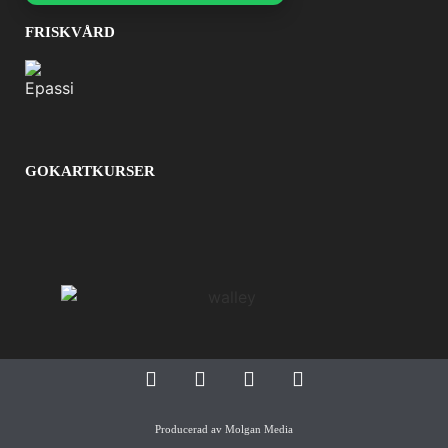
FRISKVÅRD
GOKARTKURSER
Producerad av
Molgan Media