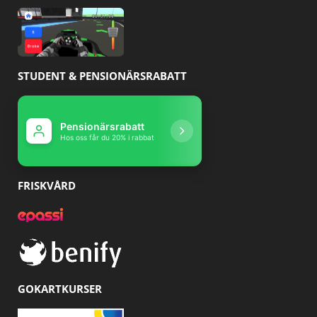
STUDENT & PENSIONÄRSRABATT
Pensionärsrabatt
Studentrabatt
Hos oss får du 20% i rabbat
Hos oss får du 10% r
FRISKVÅRD
GOKARTKURSER