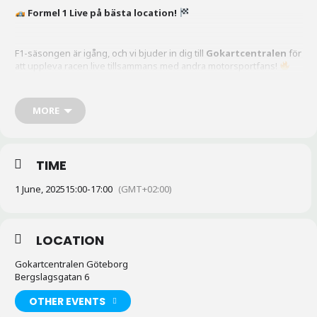
Formel 1 Live på bästa location!
F1-säsongen är igång, och vi bjuder in dig till
Gokartcentralen
för
att uppleva racen live tillsammans med andra motorsportfans!
Se
världens bästa förare
kämpa om segern medan du njuter av
MORE
grym atmosfär, god mat och iskalla drycker!
Passa på att slå till
på våra grymma erbjudanden vi har speciellt för F1-racen.
TIME
Ta med dina vänner och upplev
F1-spänningen som den ska
vara – i racingatmosfär och i full gas!
1 June, 2025
15:00
-
17:00
(GMT+02:00)
Vi ses!
LOCATION
Gokartcentralen Göteborg
Bergslagsgatan 6
OTHER EVENTS