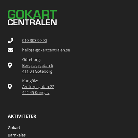
010-303 99 90
hello(a)gokartcentralen.se
Göteborg:
Bergslagsgatan 6
411 04 Göteborg
Kungälv:
Arntorpsgatan 22
442 45 Kungälv
AKTIVITETER
Gokart
Barnkalas