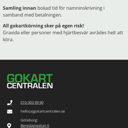
Samling innan
bokad tid för namninskrivning i
samband med betalningen.
All gokartkörning sker på egen risk!
Gravida eller personer med hjärtbesvär avrådes helt att
köra.
010-303 99 90
hello(a)gokartcentralen.se
Göteborg:
Bergslagsgatan 6